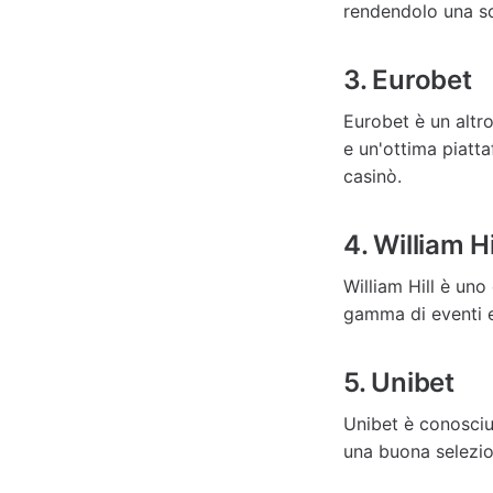
rendendolo una sce
3. Eurobet
Eurobet è un altro
e un'ottima piatt
casinò.
4. William Hi
William Hill è uno
gamma di eventi e 
5. Unibet
Unibet è conosciu
una buona selezio