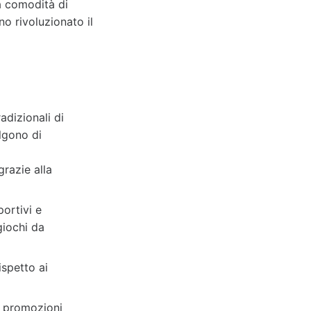
a comodità di
o rivoluzionato il
adizionali di
lgono di
razie alla
ortivi e
giochi da
ispetto ai
e promozioni