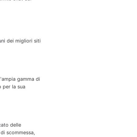
 dei migliori siti
un'ampia gamma di
o per la sua
ato delle
i di scommessa,