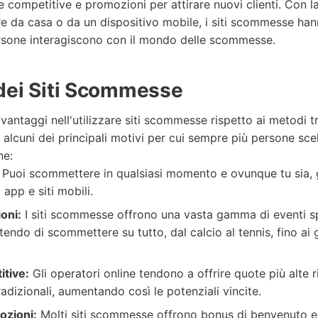
competitive e promozioni per attirare nuovi clienti. Con l
 da casa o da un dispositivo mobile, i siti scommesse hann
rsone interagiscono con il mondo delle scommesse.
dei Siti Scommesse
antaggi nell'utilizzare siti scommesse rispetto ai metodi tr
lcuni dei principali motivi per cui sempre più persone sce
ne:
Puoi scommettere in qualsiasi momento e ovunque tu sia, g
 app e siti mobili.
ioni:
I siti scommesse offrono una vasta gamma di eventi sp
tendo di scommettere su tutto, dal calcio al tennis, fino ai 
tive:
Gli operatori online tendono a offrire quote più alte r
dizionali, aumentando così le potenziali vincite.
ozioni:
Molti siti scommesse offrono bonus di benvenuto 