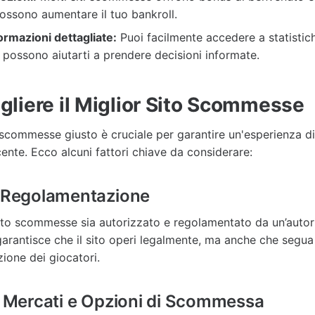
possono aumentare il tuo bankroll.
rmazioni dettagliate:
Puoi facilmente accedere a statistiche
e possono aiutarti a prendere decisioni informate.
liere il Miglior Sito Scommesse
o scommesse giusto è cruciale per garantire un'esperienza
ente. Ecco alcuni fattori chiave da considerare:
e Regolamentazione
 sito scommesse sia autorizzato e regolamentato da un’auto
arantisce che il sito operi legalmente, ma anche che segua
ione dei giocatori.
di Mercati e Opzioni di Scommessa