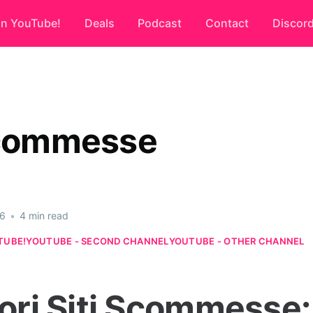
on YouTube!
Deals
Podcast
Contact
Discor
scommesse
26
•
4 min read
TUBE!
YOUTUBE - SECOND CHANNEL
YOUTUBE - OTHER CHANNEL
iori Siti Scommesse: