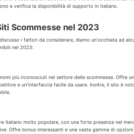
ono e verifica la disponibilità di supporto in italiano.
i Siti Scommesse nel 2023
scusso i fattori da considerare, diamo un'occhiata ad alcuni
bili nel 2023:
nomi più riconosciuti nel settore delle scommesse. Offre 
titive e un'interfaccia facile da usare. Inoltre, il sito è not
bile.
re italiano molto popolare, con una forte presenza nel merc
ve. Offre bonus interessanti e una vasta gamma di opzion