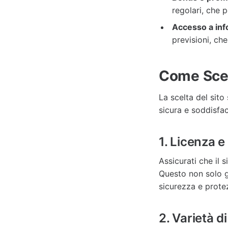
regolari, che 
Accesso a info
previsioni, ch
Come Sceg
La scelta del sit
sicura e soddisfac
1. Licenza 
Assicurati che il
Questo non solo g
sicurezza e protez
2. Varietà 